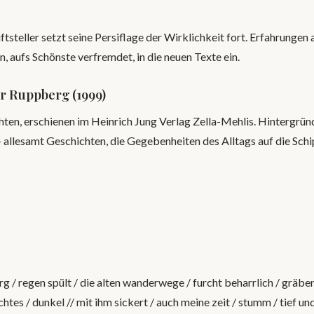
ftsteller setzt seine Persiflage der Wirklichkeit fort. Erfahrungen
, aufs Schönste verfremdet, in die neuen Texte ein.
r Ruppberg (1999)
ten, erschienen im Heinrich Jung Verlag Zella-Mehlis. Hintergründ
llesamt Geschichten, die Gegebenheiten des Alltags auf die Sch
g / regen spült / die alten wanderwege / furcht beharrlich / gräben
chtes / dunkel // mit ihm sickert / auch meine zeit / stumm / tief un