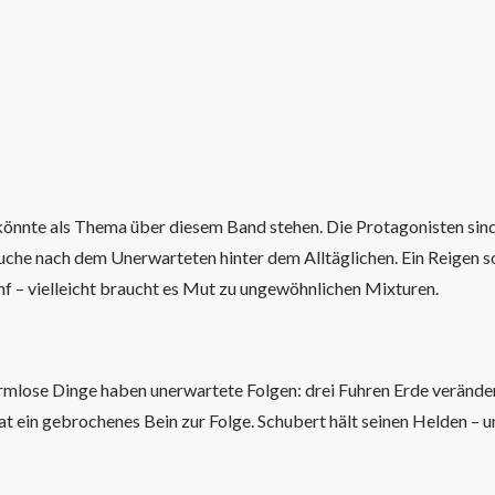
 könnte als Thema über diesem Band stehen. Die Protagonisten sin
uche nach dem Unerwarteten hinter dem Alltäglichen. Ein Reigen s
f – vielleicht braucht es Mut zu ungewöhnlichen Mixturen.
rmlose Dinge haben unerwartete Folgen: drei Fuhren Erde verände
hat ein gebrochenes Bein zur Folge. Schubert hält seinen Helden – 