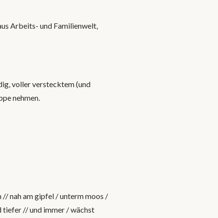
 aus Arbeits- und Familienwelt,
ig, voller verstecktem (und
ippe nehmen.
 // nah am gipfel / unterm moos /
d tiefer // und immer / wächst