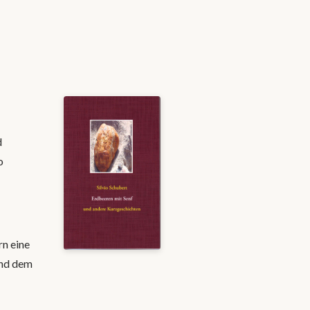
d
o
rn eine
und dem