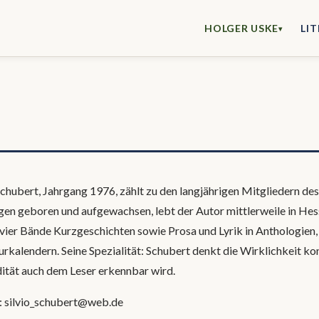
HOLGER USKE
LI
▾
Schubert, Jahrgang 1976, zählt zu den langjährigen Mitgliedern des
gen geboren und aufgewachsen, lebt der Autor mittlerweile in Hes
 vier Bände Kurzgeschichten sowie Prosa und Lyrik in Anthologien,
urkalendern. Seine Spezialität: Schubert denkt die Wirklichkeit kon
ität auch dem Leser erkennbar wird.
:
silvio_schubert@web.de