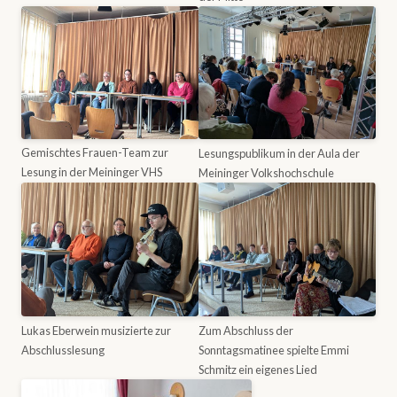
Gemischtes Frauen-Team zur
Lesungspublikum in der Aula der
Lesung in der Meininger VHS
Meininger Volkshochschule
Lukas Eberwein musizierte zur
Zum Abschluss der
Abschlusslesung
Sonntagsmatinee spielte Emmi
Schmitz ein eigenes Lied