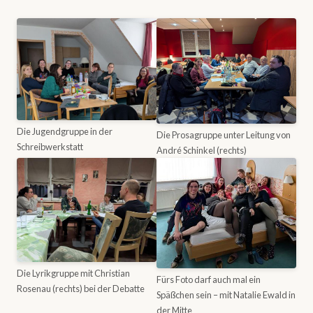
Die Jugendgruppe in der
Die Prosagruppe unter Leitung von
Schreibwerkstatt
André Schinkel (rechts)
Die Lyrikgruppe mit Christian
Fürs Foto darf auch mal ein
Rosenau (rechts) bei der Debatte
Späßchen sein – mit Natalie Ewald in
der Mitte